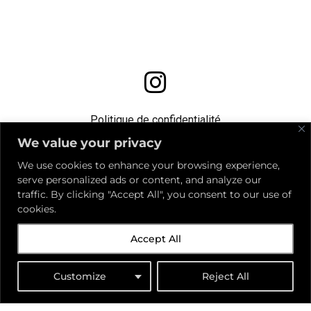
Politique de confidentialité
We value your privacy
Mentions légales
We use cookies to enhance your browsing experience,
serve personalized ads or content, and analyze our
traffic. By clicking "Accept All", you consent to our use of
Tous droits réservés 2022 THE MINIMUM
cookies.
Accept All
Refonte du site réalisé par
GRAPHISM’&moi​
Customize
Reject All